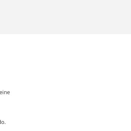
eine
do.