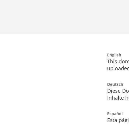
English
This dom
uploaded
Deutsch
Diese Do
Inhalte h
Español
Esta pág